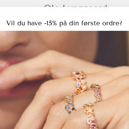
Ole Lynggaard
Vil du have -15% på din første ordre?
Life armbånd i farven Berry med sterling sølv
Smykkets specifikationer
Materiale: Sterling sølv
Original æske og certifikat medfølger.
STIL ET SPØRGSMÅL