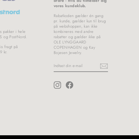
ordre - hvis du tilmelder dig
vores kundeklub.
Rabatkoden gælder én gang
pr. kunde, gælder kun til brug
på webshoppen, kan ikke
s pakker i hele
kombineres med andre
S og PostNord.
rabatter og gælder ikke på
OLE LYNGGAARD
is fragt på
COPENHAGEN og Kay
9 kr.
Bojesen Jewelry.
INDTAST
DIN
E-
MAIL
Instagram
Facebook