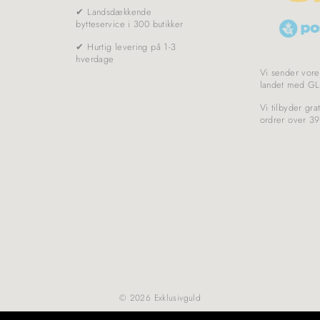
✔ Landsdækkende
bytteservice i 300 butikker
✔ Hurtig levering på 1-3
hverdage
Vi sender vore
landet med GL
Vi tilbyder grat
ordrer over 39
© 2026 Exklusivguld