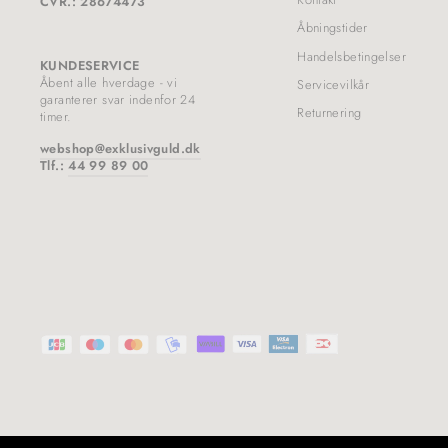
CVR.: 28674473
Åbningstider
Handelsbetingelser
KUNDESERVICE
Åbent alle hverdage - vi
Servicevilkår
garanterer svar indenfor 24
Returnering
timer.
webshop@exklusivguld.dk
Tlf.:
44 99 89 00