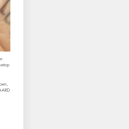
er.
netop
pen,
GAARD