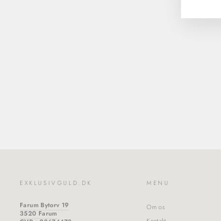
Life | Armbånd Sølv Berry | A3040-314
OLE LYNGGAARD COPENHAGEN
2.050,00 kr
EXKLUSIVGULD.DK
MENU
Farum Bytorv 19
Om os
3520 Farum
Kontakt