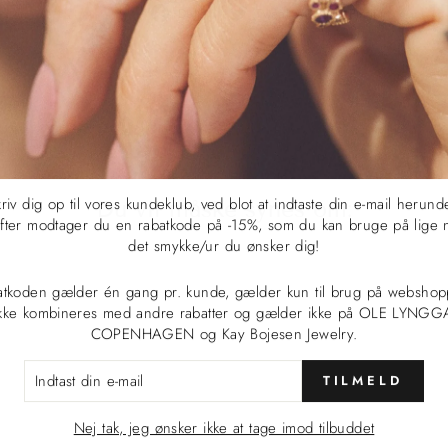
Del
Del
Pin
Del
Tweet
Pin it
på
på
det
Facebook
Twitter
på
Pinterest
riv dig op til vores kundeklub, ved blot at indtaste din e-mail herund
Du vil måske synes om:
fter modtager du en rabatkode på -15%, som du kan bruge på lige 
det smykke/ur du ønsker dig!
atkoden gælder én gang pr. kunde, gælder kun til brug på webshop
ikke kombineres med andre rabatter og gælder ikke på OLE LYNG
COPENHAGEN og Kay Bojesen Jewelry.
TAST
TILMELD
L
Nej tak, jeg ønsker ikke at tage imod tilbuddet