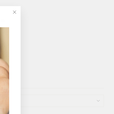
"Luk
 lås.
(Esc)"