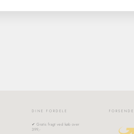
DINE FORDELE
FORSENDE
✔ Gratis fragt ved køb over
399,-