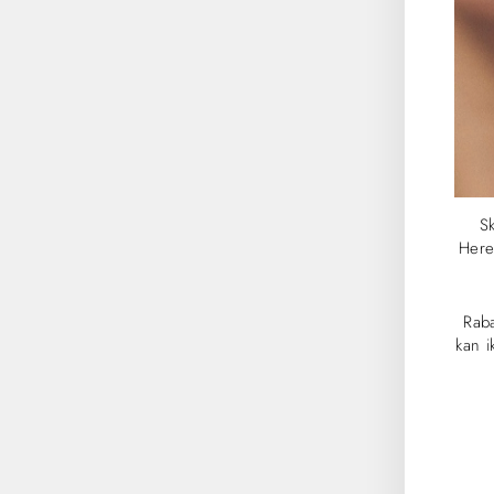
Sk
Here
Rab
kan 
IND
DIN
E-
MAI