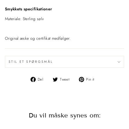
Smykkets specifikationer
Materiale: Sterling sølv
Original æske og certifikat medfølger.
STIL ET SPØRGSMÅL
Del
Del
Pin
Del
Tweet
Pin it
på
på
det
Facebook
Twitter
på
Pinterest
Du vil måske synes om: