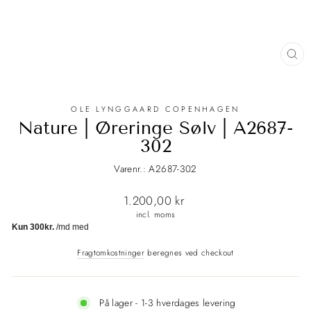
LU
(E
OLE LYNGGAARD COPENHAGEN
Nature | Øreringe Sølv | A2687-
302
Varenr.: A2687-302
Normalpris
1.200,00 kr
incl. moms
Fragtomkostninger
beregnes ved checkout
På lager - 1-3 hverdages levering