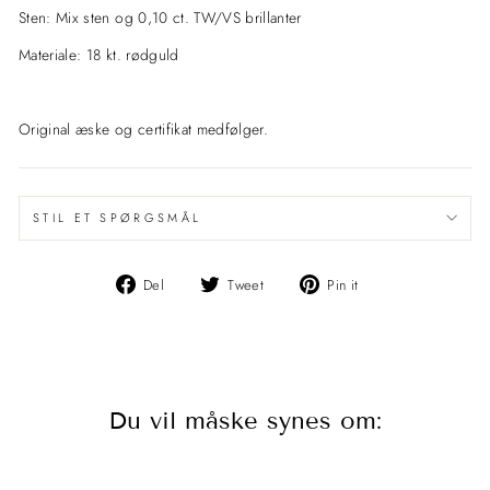
Sten: Mix sten og 0,10 ct. TW/VS brillanter
Materiale: 18 kt. rødguld
Original æske og certifikat medfølger.
STIL ET SPØRGSMÅL
Del
Del
Pin
Del
Tweet
Pin it
på
på
det
Facebook
Twitter
på
Pinterest
Du vil måske synes om: