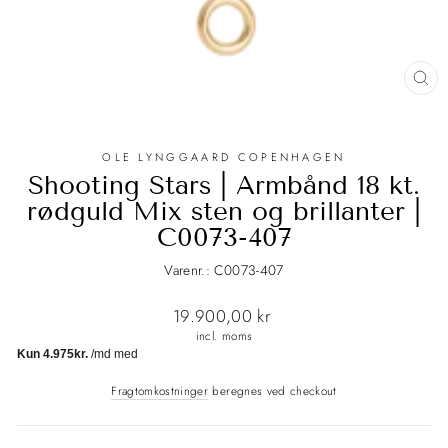
LU
(E
OLE LYNGGAARD COPENHAGEN
Shooting Stars | Armbånd 18 kt.
rødguld Mix sten og brillanter |
C0073-407
Varenr.: C0073-407
Normalpris
19.900,00 kr
incl. moms
Fragtomkostninger
beregnes ved checkout