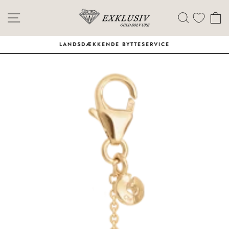
Skip
Menu
Søg
I
LANDSDÆKKENDE BYTTESERVICE