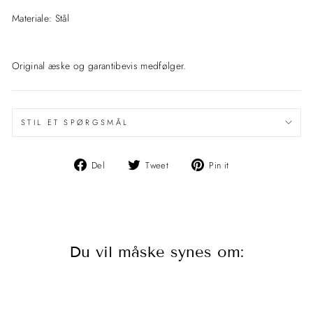
Materiale: Stål
Original æske og garantibevis medfølger.
STIL ET SPØRGSMÅL
Del
Del
Pin
Del
Tweet
Pin it
på
på
det
Facebook
Twitter
på
Pinterest
Du vil måske synes om:
Udsolgt