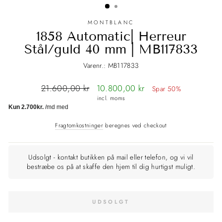
MONTBLANC
1858 Automatic| Herreur
Stål/guld 40 mm | MB117833
Varenr.: MB117833
Normalpris
21.600,00 kr
Tilbudspris
10.800,00 kr
Spar 50%
incl. moms
Fragtomkostninger
beregnes ved checkout
Udsolgt - kontakt butikken på mail eller telefon, og vi vil
bestræbe os på at skaffe den hjem til dig hurtigst muligt.
UDSOLGT