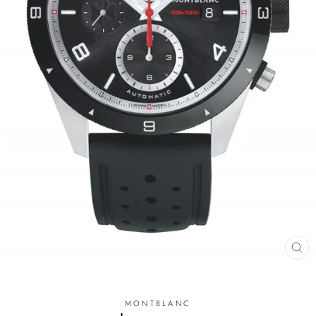
LU
(E
MONTBLANC