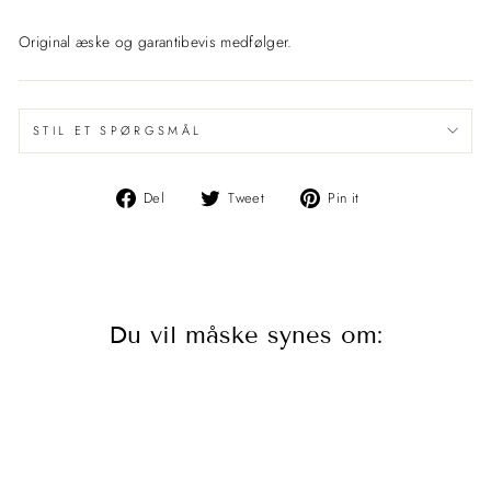
Original æske og garantibevis medfølger.
STIL ET SPØRGSMÅL
Del
Del
Pin
Del
Tweet
Pin it
på
på
det
Facebook
Twitter
på
Pinterest
Du vil måske synes om: