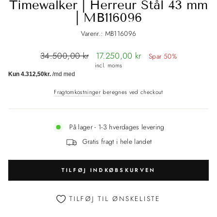
Timewalker | Herreur Stål 43 mm
| MB116096
Varenr.: MB116096
Normalpris
34.500,00 kr
Tilbudspris
17.250,00 kr
Spar 50%
incl. moms
Fragtomkostninger
beregnes ved checkout
På lager - 1-3 hverdages levering
Gratis fragt i hele landet
TILFØJ INDKØBSKURVEN
TILFØJ TIL ØNSKELISTE