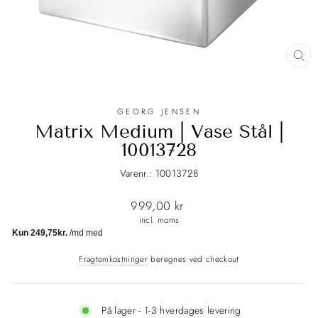
LU
(E
GEORG JENSEN
Matrix Medium | Vase Stål |
10013728
Varenr.: 10013728
Normalpris
999,00 kr
incl. moms
Fragtomkostninger
beregnes ved checkout
På lager - 1-3 hverdages levering