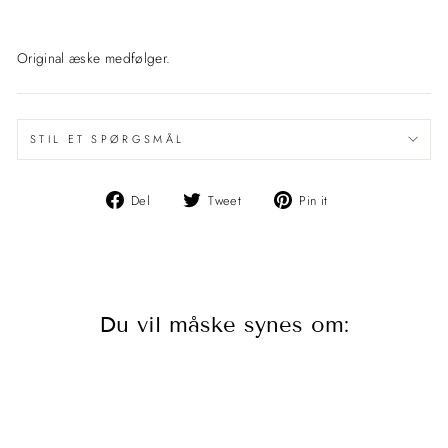
Original æske medfølger.
STIL ET SPØRGSMÅL
Del
Del
Pin
Del
Tweet
Pin it
på
på
det
Facebook
Twitter
på
Pinterest
Du vil måske synes om: