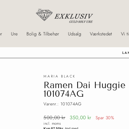
r
Ure
Bolig & Tilbehør
Udsalg
Værkstedet
Vi t
LANDSDÆKKENDE BYTTESERVICE
MARIA BLACK
Ramen Dai Huggie |
101074AG
Varenr.: 101074AG
Normalpris
500,00 kr
Tilbudspris
350,00 kr
Spar 30%
incl. moms