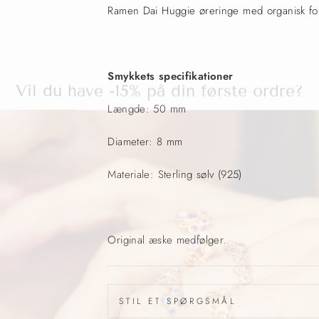
Ramen Dai Huggie øreringe med organisk forme
Vil du have -15% på din første ordre?
Smykkets specifikationer
Længde: 50 mm
Diameter: 8 mm
Materiale: Sterling sølv (925)
Original æske medfølger.
STIL ET SPØRGSMÅL