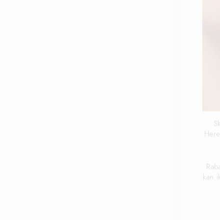
Sk
Here
Udsolgt
Rab
kan 
IND
DIN
E-
MAI