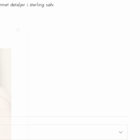
t detaljer i sterling sølv.
"Luk
(Esc)"