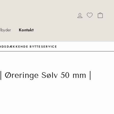
Log ind
Indkø
ilbyder
Kontakt
 Øreringe Sølv 50 mm |