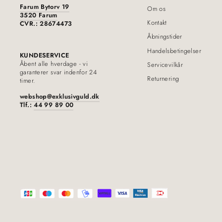
Farum Bytorv 19
Om os
3520 Farum
Kontakt
CVR.: 28674473
Åbningstider
Handelsbetingelser
KUNDESERVICE
Åbent alle hverdage - vi
Servicevilkår
garanterer svar indenfor 24
Returnering
timer.
webshop@exklusivguld.dk
Tlf.:
44 99 89 00