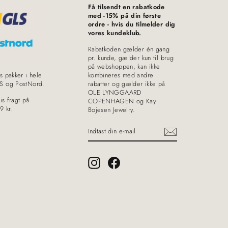
Få tilsendt en rabatkode
med -15% på din første
ordre - hvis du tilmelder dig
vores kundeklub.
Rabatkoden gælder én gang
pr. kunde, gælder kun til brug
på webshoppen, kan ikke
s pakker i hele
kombineres med andre
S og PostNord.
rabatter og gælder ikke på
OLE LYNGGAARD
is fragt på
COPENHAGEN og Kay
9 kr.
Bojesen Jewelry.
INDTAST
DIN
E-
MAIL
Instagram
Facebook