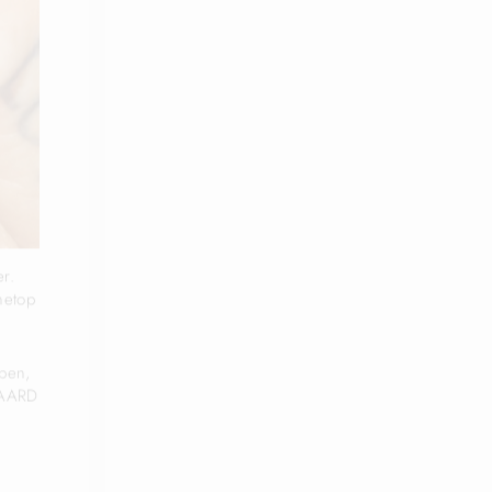
er.
netop
pen,
GAARD