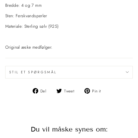
Bredde: 4 og 7 mm
Sten: Ferskvandsperler
Materiale: Sterling sølv (925)
Original æske medfølger.
STIL ET SPØRGSMÅL
Del
Del
Pin
Del
Tweet
Pin it
på
på
det
Facebook
Twitter
på
Pinterest
Du vil måske synes om: