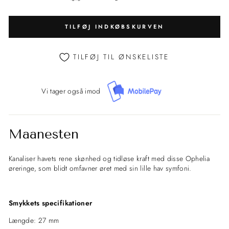
TILFØJ INDKØBSKURVEN
TILFØJ TIL ØNSKELISTE
Vi tager også imod
Maanesten
Kanaliser havets rene skønhed og tidløse kraft med disse Ophelia
øreringe, som blidt omfavner øret med sin lille hav symfoni.
Smykkets specifikationer
Længde: 27 mm