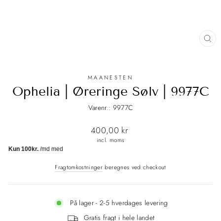
LU
(E
MAANESTEN
Ophelia | Øreringe Sølv | 9977C
Varenr.: 9977C
Normalpris
400,00 kr
incl. moms
Fragtomkostninger
beregnes ved checkout
På lager - 2-5 hverdages levering
Gratis fragt i hele landet