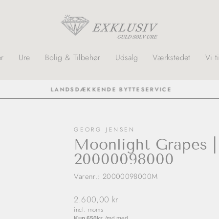
r
Ure
Bolig & Tilbehør
Udsalg
Værkstedet
Vi t
LANDSDÆKKENDE BYTTESERVICE
GEORG JENSEN
Moonlight Grapes |
20000098000
Varenr.: 20000098000M
Normalpris
2.600,00 kr
incl. moms