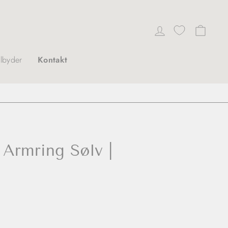
Log ind
Indkø
ilbyder
Kontakt
 Armring Sølv |