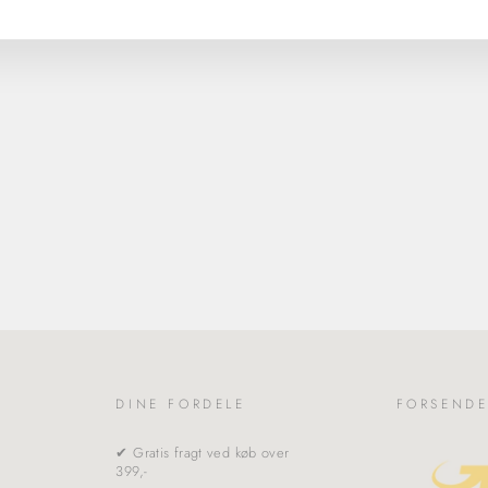
DINE FORDELE
FORSENDE
✔ Gratis fragt ved køb over
399,-