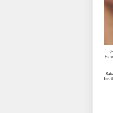
Sk
Here
Udsolgt
Rab
kan 
IND
DIN
E-
MAI