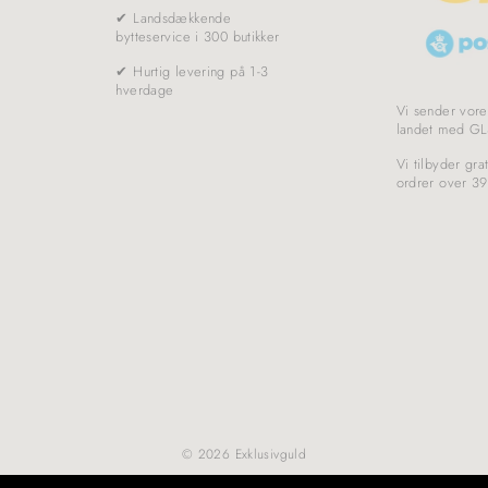
✔ Landsdækkende
bytteservice i 300 butikker
✔ Hurtig levering på 1-3
hverdage
Vi sender vore
landet med GL
Vi tilbyder grat
ordrer over 39
© 2026 Exklusivguld