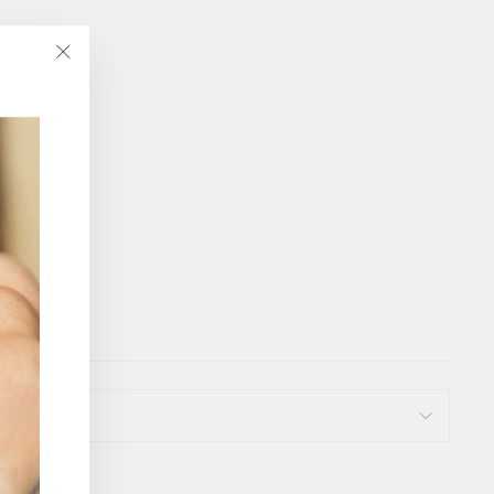
"Luk
(Esc)"
L)