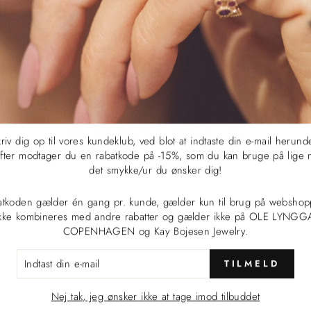
på
på
det
Facebook
Twitter
på
Pinterest
Du vil måske synes om:
riv dig op til vores kundeklub, ved blot at indtaste din e-mail herund
fter modtager du en rabatkode på -15%, som du kan bruge på lige 
det smykke/ur du ønsker dig!
atkoden gælder én gang pr. kunde, gælder kun til brug på webshop
ikke kombineres med andre rabatter og gælder ikke på OLE LYNG
COPENHAGEN og Kay Bojesen Jewelry.
TAST
TILMELD
L
Nej tak, jeg ønsker ikke at tage imod tilbuddet