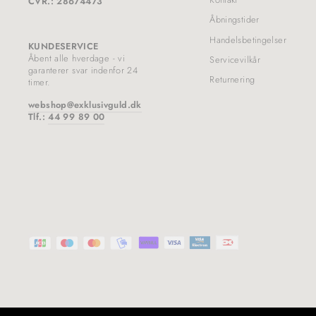
CVR.: 28674473
Åbningstider
Handelsbetingelser
KUNDESERVICE
Åbent alle hverdage - vi
Servicevilkår
garanterer svar indenfor 24
Returnering
timer.
webshop@exklusivguld.dk
Tlf.:
44 99 89 00