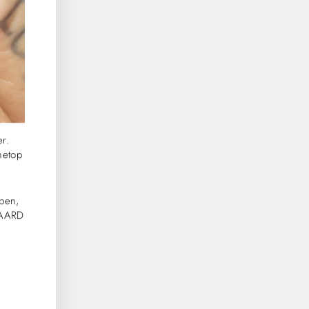
er.
netop
pen,
GAARD