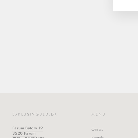
Moonlight Grapes | Armring Sølv |
20000098000
GEORG JENSEN
2.600,00 kr
EXKLUSIVGULD.DK
MENU
Farum Bytorv 19
Om os
3520 Farum
Kontakt