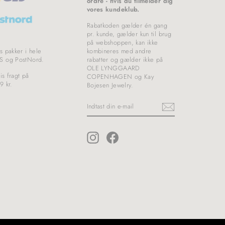
ordre - hvis du tilmelder dig
vores kundeklub.
Rabatkoden gælder én gang
pr. kunde, gælder kun til brug
på webshoppen, kan ikke
s pakker i hele
kombineres med andre
S og PostNord.
rabatter og gælder ikke på
OLE LYNGGAARD
is fragt på
COPENHAGEN og Kay
9 kr.
Bojesen Jewelry.
INDTAST
DIN
E-
MAIL
Instagram
Facebook