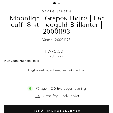
GEORG JENSEN
Moonlight Grapes Højre | Ear
cuff 18 kt. rødguld Brillanter |
20001193
Varenr.: 20001193
Normalpris
11.975,00 kr
incl. moms
Fragtomkostninger
beregnes ved checkout
På lager - 2-5 hverdages levering
Gratis fragt i hele landet
TILFØJ INDKØBSKURVEN