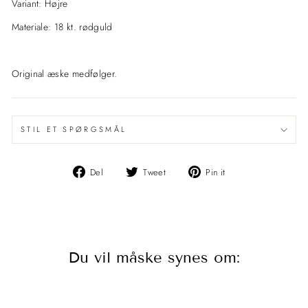
Variant: Højre
Materiale: 18 kt. rødguld
Original æske medfølger.
STIL ET SPØRGSMÅL
Del
Del
Pin
Del
Tweet
Pin it
på
på
det
Facebook
Twitter
på
Pinterest
Du vil måske synes om: