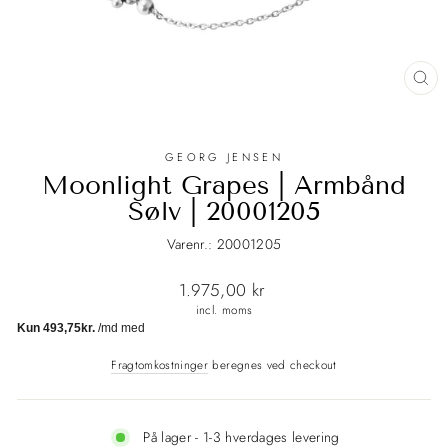
LU
(E
GEORG JENSEN
Moonlight Grapes | Armbånd
Sølv | 20001205
Varenr.: 20001205
Normalpris
1.975,00 kr
incl. moms
Fragtomkostninger
beregnes ved checkout
På lager - 1-3 hverdages levering