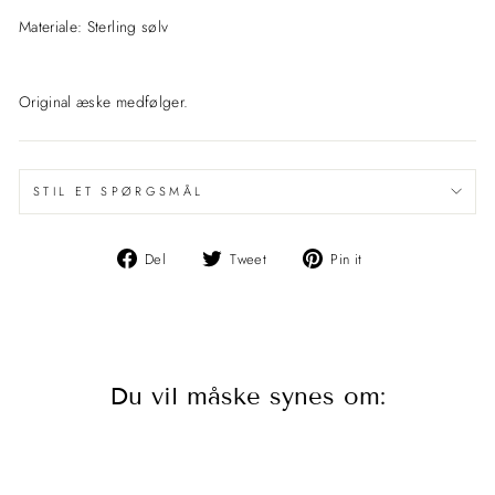
Materiale: Sterling sølv
Original æske medfølger.
STIL ET SPØRGSMÅL
Del
Del
Pin
Del
Tweet
Pin it
på
på
det
Facebook
Twitter
på
Pinterest
Du vil måske synes om: