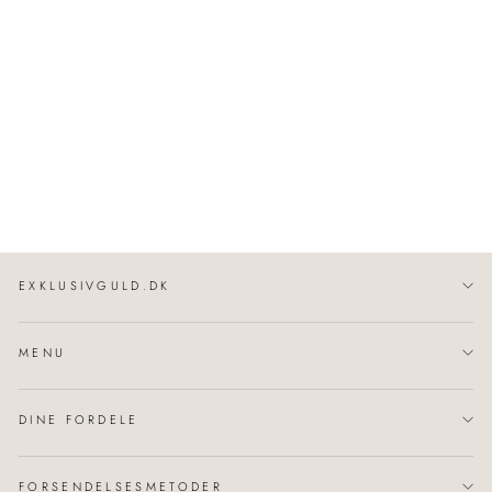
Men's Classic |
Manchetknapper Sølv |
10016944
GEORG JENSEN
2.900,00 kr
EXKLUSIVGULD.DK
MENU
DINE FORDELE
FORSENDELSESMETODER