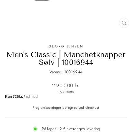
LU
(E
GEORG JENSEN
Men's Classic | Manchetknapper
Sølv | 10016944
Varenr.: 10016944
Normalpris
2.900,00 kr
incl. moms
Fragtomkostninger
beregnes ved checkout
På lager - 2-5 hverdages levering