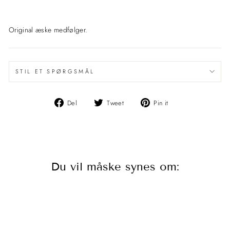
Original æske medfølger.
STIL ET SPØRGSMÅL
Del
Del
Pin
Del
Tweet
Pin it
på
på
det
Facebook
Twitter
på
Pinterest
Du vil måske synes om: