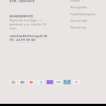
Kontakt
CVR.: 28674473
Åbningstider
Handelsbetingelser
KUNDESERVICE
Åbent alle hverdage - vi
Servicevilkår
garanterer svar indenfor 24
Returnering
timer.
webshop@exklusivguld.dk
Tlf.:
44 99 89 00