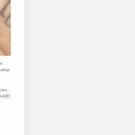
er.
netop
pen,
GAARD