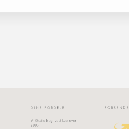
DINE FORDELE
FORSENDE
✔ Gratis fragt ved køb over
399,-