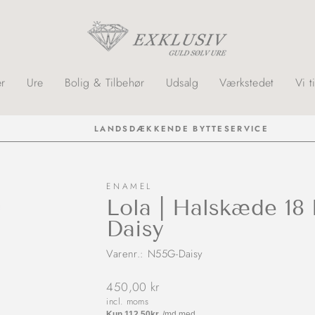
r
Ure
Bolig & Tilbehør
Udsalg
Værkstedet
Vi t
LANDSDÆKKENDE BYTTESERVICE
ENAMEL
Lola | Halskæde 18 
Daisy
Varenr.: N55G-Daisy
Normalpris
450,00 kr
incl. moms