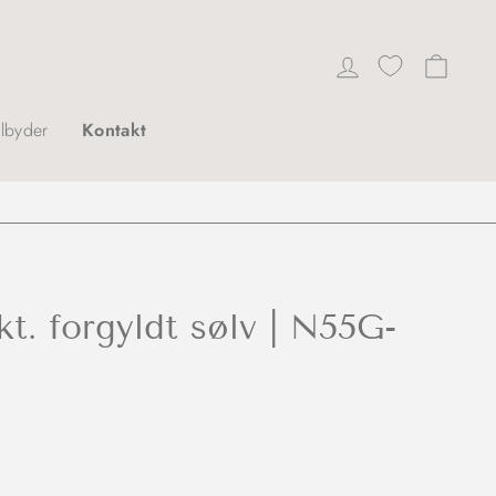
Log ind
Indkø
ilbyder
Kontakt
kt. forgyldt sølv | N55G-