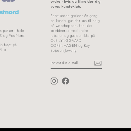
ordre - hvis du tilmelder dig
vores kundeklub.
Rabatkoden gælder én gang
pr. kunde, gælder kun til brug
på webshoppen, kan ikke
s pakker i hele
kombineres med andre
S og PostNord.
rabatter og gælder ikke på
OLE LYNGGAARD
is fragt på
COPENHAGEN og Kay
9 kr.
Bojesen Jewelry.
INDTAST
DIN
E-
MAIL
Instagram
Facebook