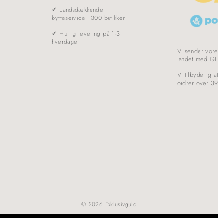
✔ Landsdækkende
bytteservice i 300 butikker
✔ Hurtig levering på 1-3
hverdage
Vi sender vore
landet med GL
Vi tilbyder grat
ordrer over 39
© 2026 Exklusivguld