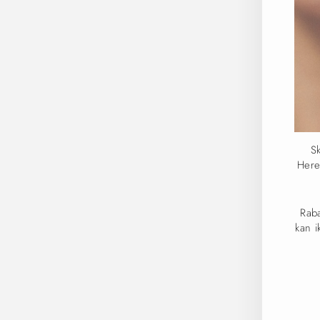
Sk
Here
Rab
kan 
IND
DIN
E-
MAI