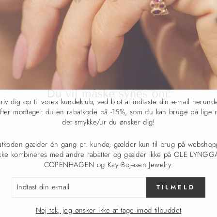
på
på
det
Facebook
Twitter
på
Pinterest
Du vil måske synes om:
riv dig op til vores kundeklub, ved blot at indtaste din e-mail herund
fter modtager du en rabatkode på -15%, som du kan bruge på lige 
det smykke/ur du ønsker dig!
atkoden gælder én gang pr. kunde, gælder kun til brug på webshop
ikke kombineres med andre rabatter og gælder ikke på OLE LYNG
COPENHAGEN og Kay Bojesen Jewelry.
TAST
TILMELD
L
Nej tak, jeg ønsker ikke at tage imod tilbuddet