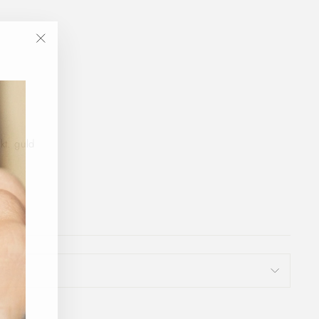
"Luk
(Esc)"
kt. guld