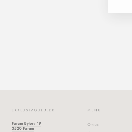
Lola | Halskæde 18 kt. forgyldt sølv | N55G-
Daisy
ENAMEL
450,00 kr
EXKLUSIVGULD.DK
MENU
Farum Bytorv 19
Om os
3520 Farum