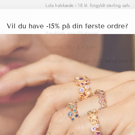
Lola halskæde i 18 kt. forgyldt sterling sølv.
Vil du have -15% på din første ordre?
Smykkets specifikationer
Størrelse: 38 + 2 + 2 cm
Materiale: Sterling sølv (925), belagt med 18 
Original æske medfølger.
STIL ET SPØRGSMÅL
Del
Del
Pin
Del
Tweet
Pin it