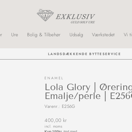
r
Ure
Bolig & Tilbehør
Udsalg
Værkstedet
Vi t
LANDSDÆKKENDE BYTTESERVICE
ENAMEL
Lola Glory | Ørering
Emalje/perle | E25
Varenr.: E256G
Normalpris
400,00 kr
incl. moms