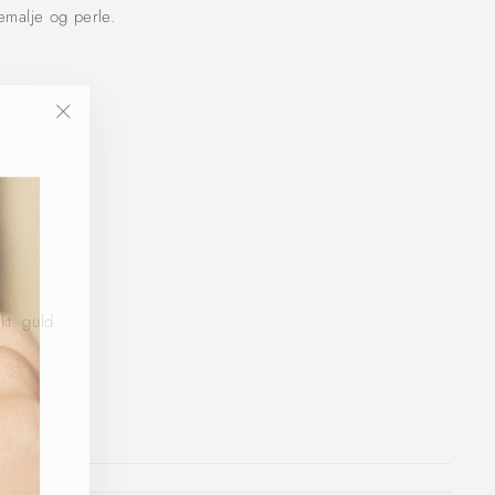
 emalje og perle.
"Luk
(Esc)"
kt. guld