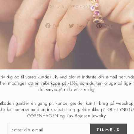
STIL ET SPØRGSMÅL
Del
Del
Pin
Del
Tweet
Pin it
på
på
det
Facebook
Twitter
på
Pinterest
riv dig op til vores kundeklub, ved blot at indtaste din e-mail herund
fter modtager du en rabatkode på -15%, som du kan bruge på lige 
Du vil måske synes om:
det smykke/ur du ønsker dig!
atkoden gælder én gang pr. kunde, gælder kun til brug på webshop
ikke kombineres med andre rabatter og gælder ikke på OLE LYNG
COPENHAGEN og Kay Bojesen Jewelry.
TAST
TILMELD