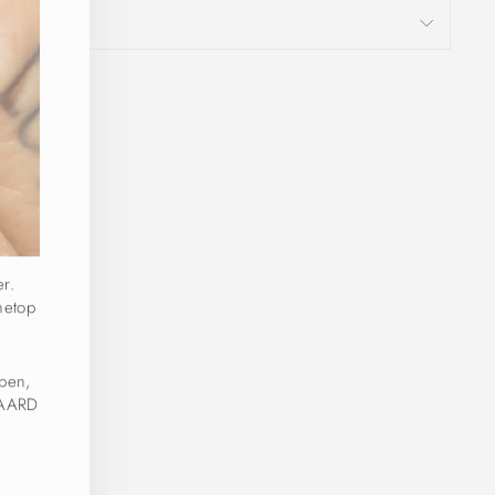
er.
netop
pen,
GAARD