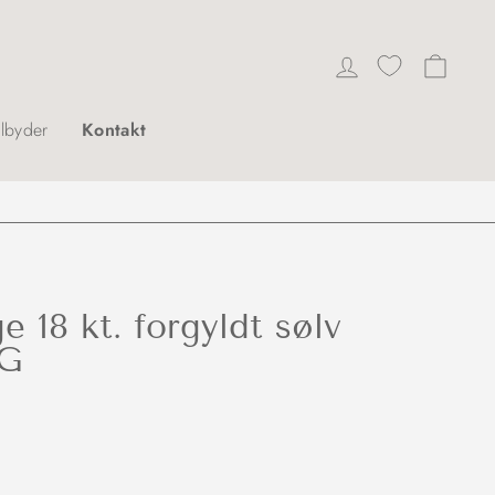
Log ind
Indkø
ilbyder
Kontakt
e 18 kt. forgyldt sølv
6G