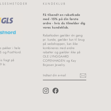
LSESMETODER
KUNDEKLUB
Få tilsendt en rabatkode
med -15% på din første
ordre - hvis du tilmelder dig
vores kundeklub.
Rabatkoden gælder én gang
pr. kunde, gælder kun til brug
på webshoppen, kan ikke
s pakker i hele
kombineres med andre
S og PostNord.
rabatter og gælder ikke på
OLE LYNGGAARD
is fragt på
COPENHAGEN og Kay
9 kr.
Bojesen Jewelry.
INDTAST
DIN
E-
MAIL
Instagram
Facebook