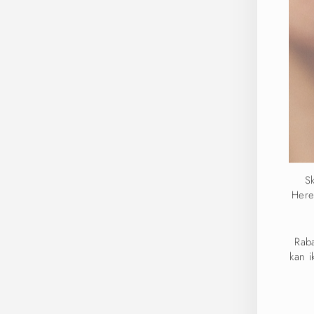
Sk
Here
Rab
Udsolgt
kan 
IND
DIN
E-