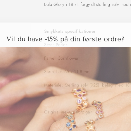
Lola Glory i 18 kt. forgyldt sterling sølv med
Smykkets specifikationer
Vil du have -15% på din første ordre?
Sten: Perler
Farve: Cornflower
Størrelse: 65 x 11,8 mm
Materiale: Sterling sølv (925), belagt med 18 
Original æske medfølger.