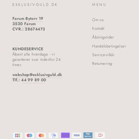
EXKLUSIVGULD.DK
MENU
Farum Bytorv 19
Om os
3520 Farum
Kontakt
CVR.: 28674473
Åbningstider
Handelsbetingelser
KUNDESERVICE
Åbent alle hverdage - vi
Servicevilkår
garanterer svar indenfor 24
Returnering
timer.
webshop@exklusivguld.dk
Tlf.:
44 99 89 00