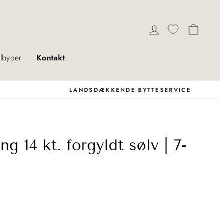
Log ind
Indkø
ilbyder
Kontakt
g 14 kt. forgyldt sølv | 7-