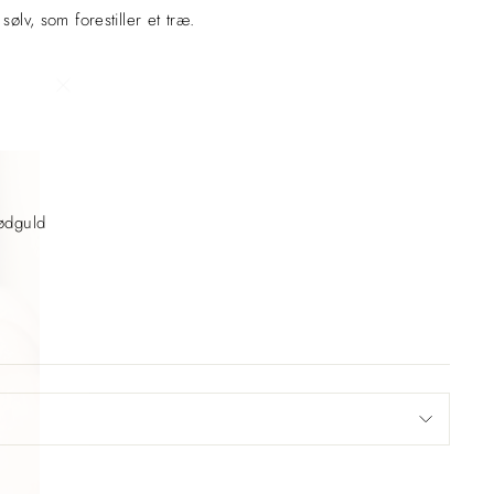
sølv, som forestiller et træ.
"Luk
(Esc)"
rødguld