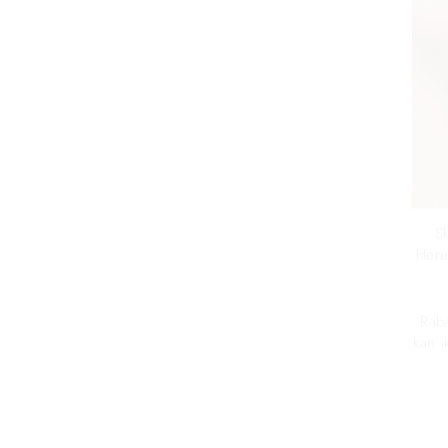
Sk
Here
Rab
kan 
IND
DIN
E-
MAI