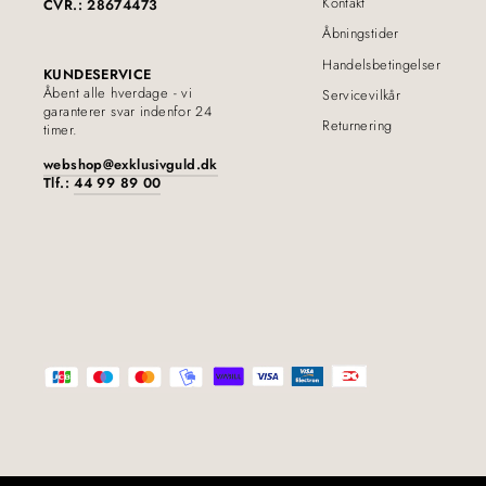
Kontakt
CVR.: 28674473
Åbningstider
Handelsbetingelser
KUNDESERVICE
Åbent alle hverdage - vi
Servicevilkår
garanterer svar indenfor 24
Returnering
timer.
webshop@exklusivguld.dk
Tlf.:
44 99 89 00