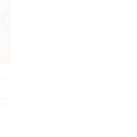
er.
netop
pen,
GAARD