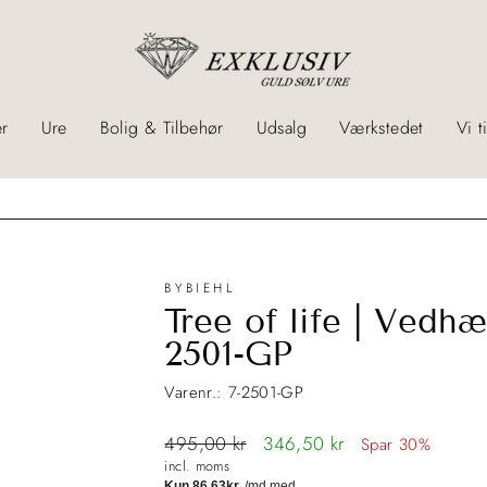
r
Ure
Bolig & Tilbehør
Udsalg
Værkstedet
Vi t
LANDSDÆKKENDE BYTTESERVICE
BYBIEHL
Tree of life | Vedhæn
2501-GP
Varenr.: 7-2501-GP
Normalpris
495,00 kr
Tilbudspris
346,50 kr
Spar 30%
incl. moms