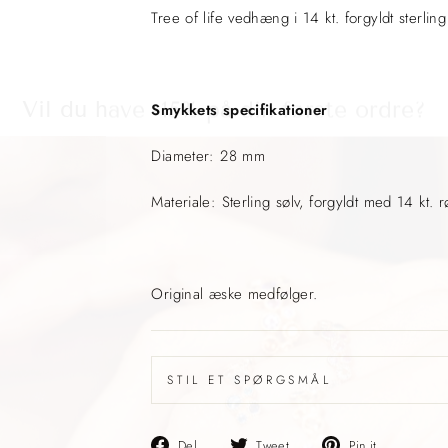
Tree of life vedhæng i 14 kt. forgyldt sterling 
Vil du have -15% på din første ordre?
Smykkets specifikationer
Diameter: 28 mm
Materiale: Sterling sølv, forgyldt med 14 kt. 
Original æske medfølger.
STIL ET SPØRGSMÅL
Del
Del
Pin
Del
Tweet
Pin it