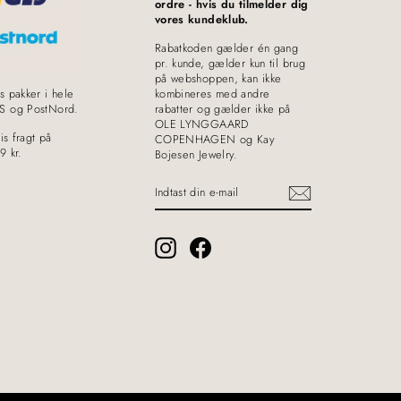
ordre - hvis du tilmelder dig
vores kundeklub.
Rabatkoden gælder én gang
pr. kunde, gælder kun til brug
på webshoppen, kan ikke
s pakker i hele
kombineres med andre
S og PostNord.
rabatter og gælder ikke på
OLE LYNGGAARD
is fragt på
COPENHAGEN og Kay
9 kr.
Bojesen Jewelry.
INDTAST
DIN
E-
MAIL
Instagram
Facebook