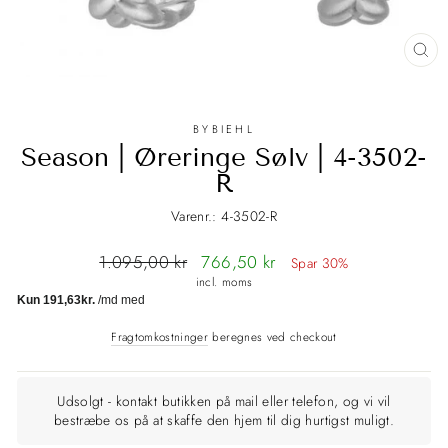
LU
(E
BYBIEHL
Season | Øreringe Sølv | 4-3502-
R
Varenr.: 4-3502-R
Normalpris
1.095,00 kr
Tilbudspris
766,50 kr
Spar 30%
incl. moms
Fragtomkostninger
beregnes ved checkout
Udsolgt - kontakt butikken på mail eller telefon, og vi vil
bestræbe os på at skaffe den hjem til dig hurtigst muligt.