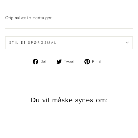
Original æske medfølger.
STIL ET SPØRGSMÅL
Del
Del
Pin
Del
Tweet
Pin it
på
på
det
Facebook
Twitter
på
Pinterest
Du vil måske synes om:
Udsolgt