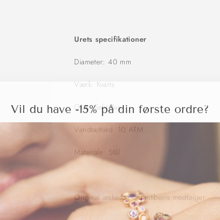
Urets specifikationer
Diameter: 40 mm
Værk: Kvarts
Vil du have -15% på din første ordre?
Glas: Safirglas
Vandtæthed: 10 ATM
Materiale: Stål
Original æske og garantibevis medfølger.