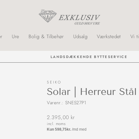
r
Ure
Bolig & Tilbehør
Udsalg
Værkstedet
Vi t
LANDSDÆKKENDE BYTTESERVICE
SEIKO
Solar | Herreur Stå
Varenr.: SNE527P1
Normalpris
2.395,00 kr
incl. moms