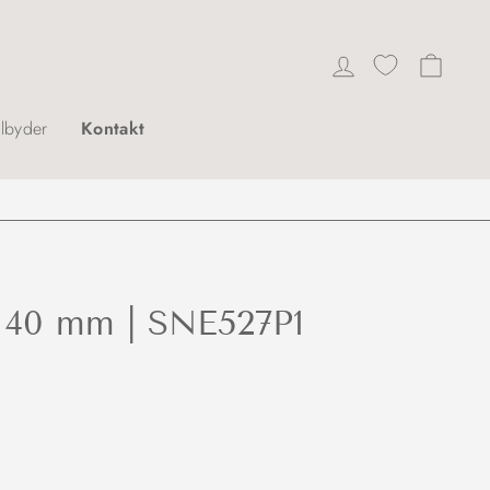
Log ind
Indkø
ilbyder
Kontakt
l 40 mm | SNE527P1