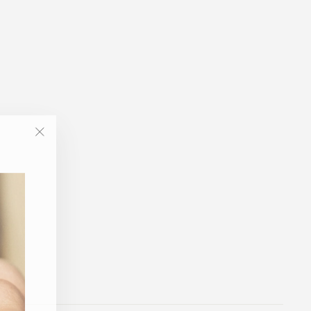
"Luk
(Esc)"