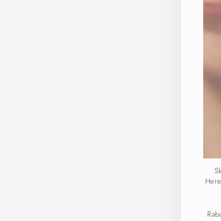
Sk
Here
Rab
kan 