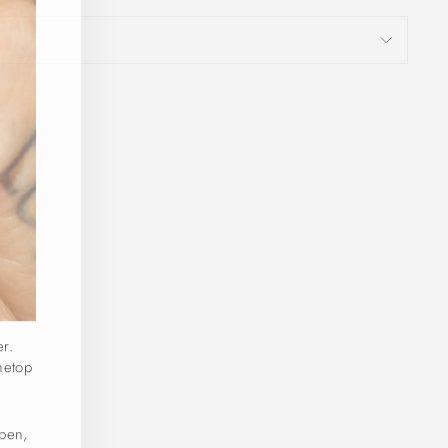
er.
netop
pen,
GAARD