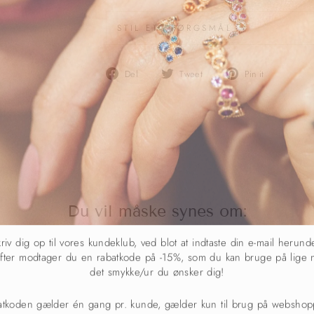
STIL ET SPØRGSMÅL
Del
Del
Pin
Del
Tweet
Pin it
på
på
det
Facebook
Twitter
på
Pinterest
Du vil måske synes om:
riv dig op til vores kundeklub, ved blot at indtaste din e-mail herund
fter modtager du en rabatkode på -15%, som du kan bruge på lige 
det smykke/ur du ønsker dig!
atkoden gælder én gang pr. kunde, gælder kun til brug på webshop
ikke kombineres med andre rabatter og gælder ikke på OLE LYNG