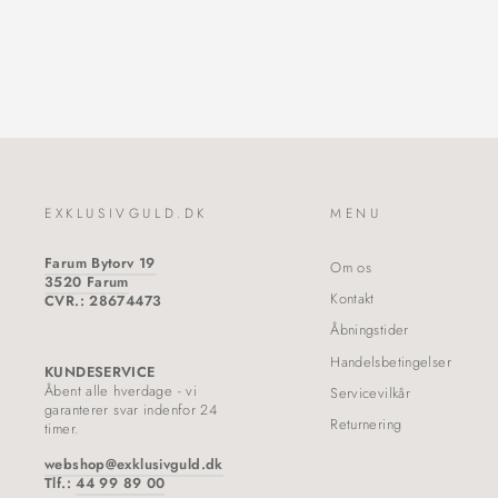
EXKLUSIVGULD.DK
MENU
Farum Bytorv 19
Om os
3520 Farum
Kontakt
CVR.: 28674473
Åbningstider
Handelsbetingelser
KUNDESERVICE
Åbent alle hverdage - vi
Servicevilkår
garanterer svar indenfor 24
Returnering
timer.
webshop@exklusivguld.dk
Tlf.:
44 99 89 00