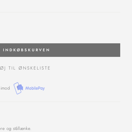
J INDKØBSKURVEN
FØJ TIL ØNSKELISTE
 imod
ere og stållænke.