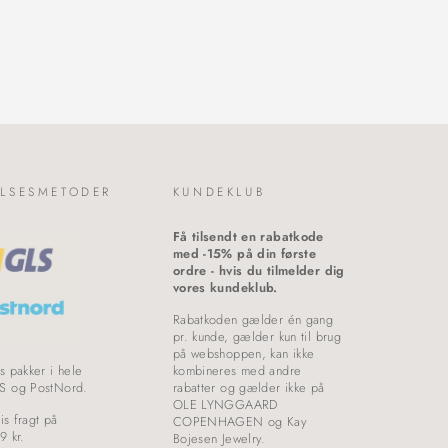
LSESMETODER
KUNDEKLUB
Få tilsendt en rabatkode
med -15% på din første
ordre - hvis du tilmelder dig
vores kundeklub.
Rabatkoden gælder én gang
pr. kunde, gælder kun til brug
på webshoppen, kan ikke
s pakker i hele
kombineres med andre
S og PostNord.
rabatter og gælder ikke på
OLE LYNGGAARD
is fragt på
COPENHAGEN og Kay
9 kr.
Bojesen Jewelry.