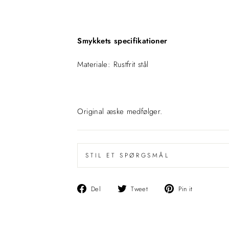
Smykkets specifikationer
Vil du have -15% på din første ordre?
Materiale: Rustfrit stål
Original æske medfølger.
STIL ET SPØRGSMÅL
Del
Del
Pin
Del
Tweet
Pin it
på
på
det
Facebook
Twitter
på
Pinterest