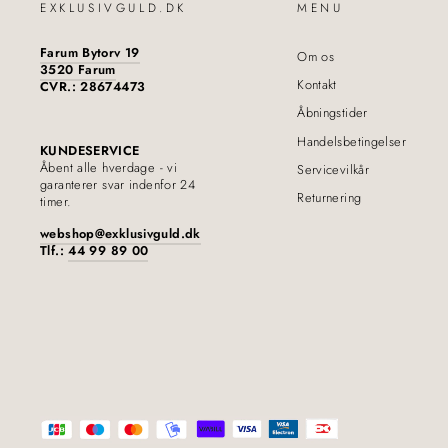
EXKLUSIVGULD.DK
MENU
Farum Bytorv 19
Om os
3520 Farum
Kontakt
CVR.: 28674473
Åbningstider
Handelsbetingelser
KUNDESERVICE
Åbent alle hverdage - vi
Servicevilkår
garanterer svar indenfor 24
Returnering
timer.
webshop@exklusivguld.dk
Tlf.:
44 99 89 00