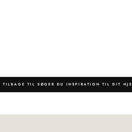
L
Nej tak, jeg ønsker ikke at tage imod tilbuddet
TILBAGE TIL SØGER DU INSPIRATION TIL DIT HJ