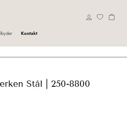
Log ind
Indkø
ilbyder
Kontakt
lerken Stål | 250-8800