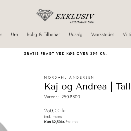
r
Ure
Bolig & Tilbehør
Udsalg
Værkstedet
Vi t
LANDSDÆKKENDE BYTTESERVICE
NORDAHL ANDERSEN
Kaj og Andrea | Tal
Varenr.: 250-8800
Normalpris
250,00 kr
incl. moms