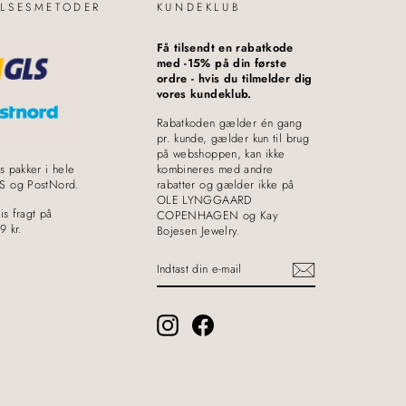
LSESMETODER
KUNDEKLUB
Få tilsendt en rabatkode
med -15% på din første
ordre - hvis du tilmelder dig
vores kundeklub.
Rabatkoden gælder én gang
pr. kunde, gælder kun til brug
på webshoppen, kan ikke
s pakker i hele
kombineres med andre
S og PostNord.
rabatter og gælder ikke på
OLE LYNGGAARD
is fragt på
COPENHAGEN og Kay
9 kr.
Bojesen Jewelry.
INDTAST
DIN
E-
MAIL
Instagram
Facebook