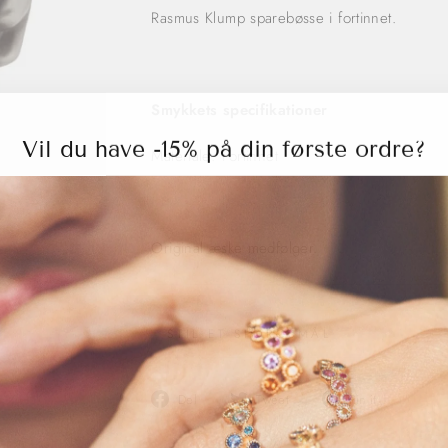
Rasmus Klump sparebøsse i fortinnet.
Smykkets specifikationer
Vil du have -15% på din første ordre?
Materiale: Fortinnet
Original æske medfølger.
STIL ET SPØRGSMÅL
Del
Del
Pin
Del
Tweet
Pin it
på
på
det
Facebook
Twitter
på