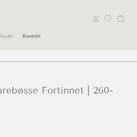
Log ind
Indkø
ilbyder
Kontakt
rebøsse Fortinnet | 260-