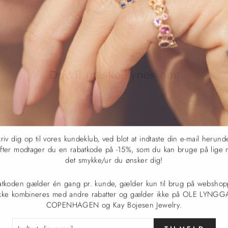
Pinterest
Du vil måske synes om:
riv dig op til vores kundeklub, ved blot at indtaste din e-mail herund
fter modtager du en rabatkode på -15%, som du kan bruge på lige 
det smykke/ur du ønsker dig!
atkoden gælder én gang pr. kunde, gælder kun til brug på webshop
ikke kombineres med andre rabatter og gælder ikke på OLE LYNG
COPENHAGEN og Kay Bojesen Jewelry.
TAST
TILMELD