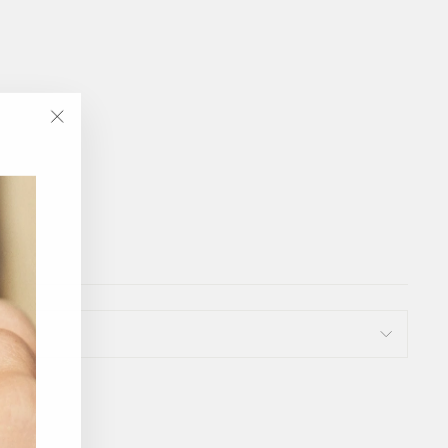
"Luk
(Esc)"