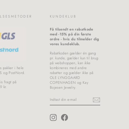
LSESMETODER
KUNDEKLUB
Få tilsendt en rabatkode
med -15% på din første
ordre - hvis du tilmelder dig
vores kundeklub.
Rabatkoden gælder én gang
pr. kunde, gælder kun til brug
på webshoppen, kan ikke
s pakker i hele
kombineres med andre
S og PostNord.
rabatter og gælder ikke på
OLE LYNGGAARD
is fragt på
COPENHAGEN og Kay
9 kr.
Bojesen Jewelry.
INDTAST
DIN
E-
MAIL
Instagram
Facebook