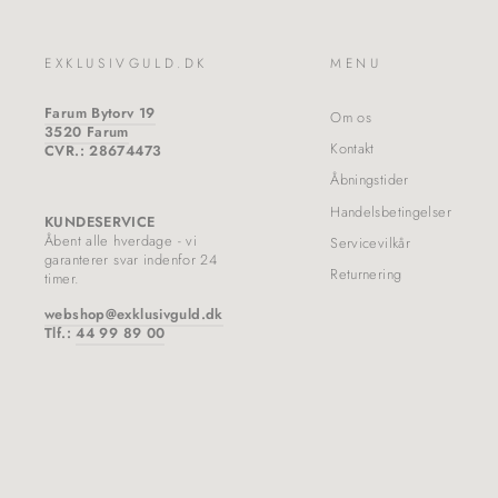
EXKLUSIVGULD.DK
MENU
Farum Bytorv 19
Om os
3520 Farum
Kontakt
CVR.: 28674473
Åbningstider
Handelsbetingelser
KUNDESERVICE
Åbent alle hverdage - vi
Servicevilkår
garanterer svar indenfor 24
Returnering
timer.
webshop@exklusivguld.dk
Tlf.:
44 99 89 00