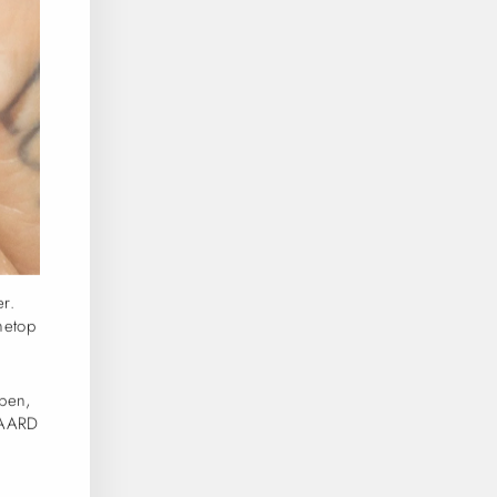
er.
netop
pen,
GAARD