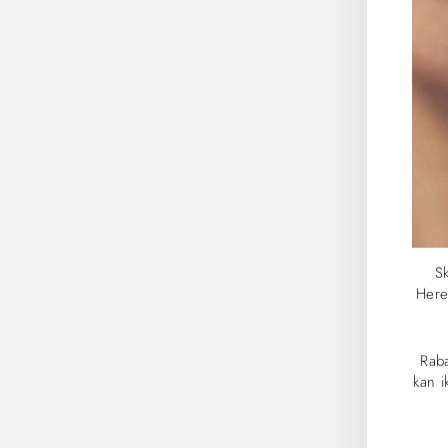
Sk
Here
Rab
kan 
IND