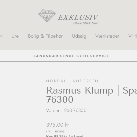
r
Ure
Bolig & Tilbehør
Udsalg
Værkstedet
Vi t
LANDSDÆKKENDE BYTTESERVICE
NORDAHL ANDERSEN
Rasmus Klump | Spa
76300
Varenr.: 260-76300
Normalpris
395,00 kr
incl. moms