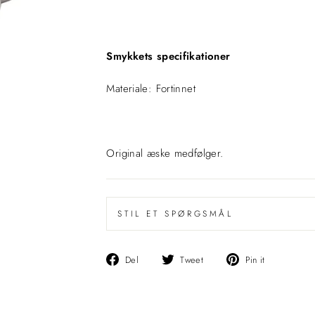
Smykkets specifikationer
Vil du have -15% på din første ordre?
Materiale: Fortinnet
Original æske medfølger.
STIL ET SPØRGSMÅL
Del
Del
Pin
Del
Tweet
Pin it
på
på
det
Facebook
Twitter
på
Pinterest