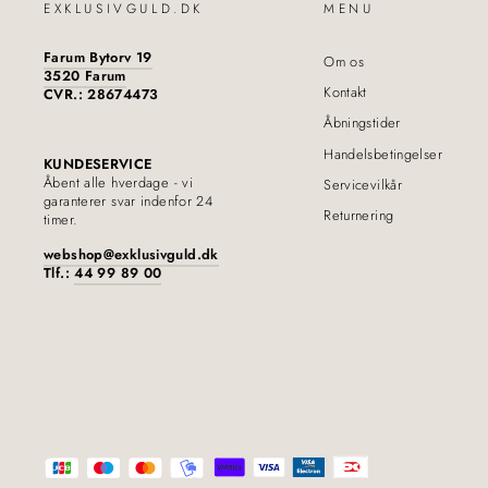
EXKLUSIVGULD.DK
MENU
Farum Bytorv 19
Om os
3520 Farum
Kontakt
CVR.: 28674473
Åbningstider
Handelsbetingelser
KUNDESERVICE
Åbent alle hverdage - vi
Servicevilkår
garanterer svar indenfor 24
Returnering
timer.
webshop@exklusivguld.dk
Tlf.:
44 99 89 00