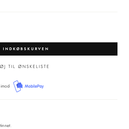
J INDKØBSKURVEN
FØJ TIL ØNSKELISTE
 imod
innet.