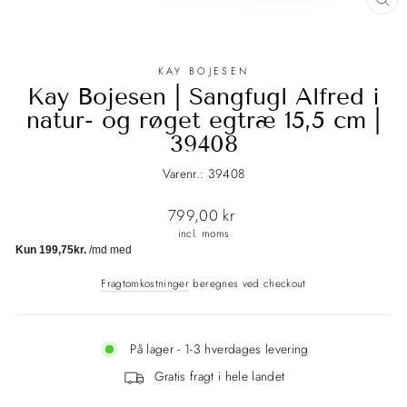
LU
(E
KAY BOJESEN
Kay Bojesen | Sangfugl Alfred i
natur- og røget egtræ 15,5 cm |
39408
Varenr.: 39408
Normalpris
799,00 kr
incl. moms
Fragtomkostninger
beregnes ved checkout
På lager - 1-3 hverdages levering
Gratis fragt i hele landet