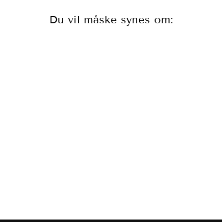
Du vil måske synes om:
Kay Bojesen | Sangfugl
Alfred i natur- og røget
egtræ 15,5 cm | 39408
KAY BOJESEN
799,00 kr