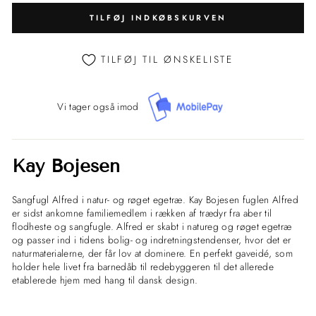
TILFØJ INDKØBSKURVEN
TILFØJ TIL ØNSKELISTE
Vi tager også imod
Kay Bojesen
Sangfugl Alfred i natur- og røget egetræ.
Kay Bojesen fuglen Alfred
er sidst ankomne familiemedlem i rækken af trædyr fra aber til
flodheste og sangfugle. Alfred er skabt i natureg og røget egetræ
og passer ind i tidens bolig- og indretningstendenser, hvor det er
naturmaterialerne, der får lov at dominere. En perfekt gaveidé, som
holder hele livet fra barnedåb til redebyggeren til det allerede
etablerede hjem med hang til dansk design.