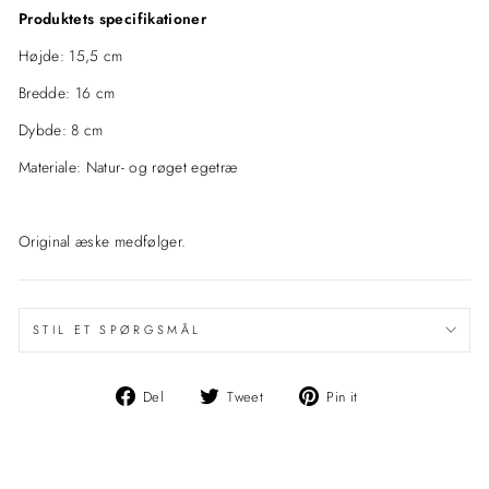
Produktets specifikationer
Højde: 15,5 cm
Bredde: 16 cm
Dybde: 8 cm
Materiale: Natur- og røget egetræ
Original æske medfølger.
STIL ET SPØRGSMÅL
Del
Del
Pin
Del
Tweet
Pin it
på
på
det
Facebook
Twitter
på
Pinterest