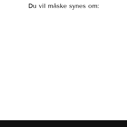
Du vil måske synes om:
Indulgence |
Champagnesabel Stål 44 cm
| 3586672
GEORG JENSEN
1.399,00 kr