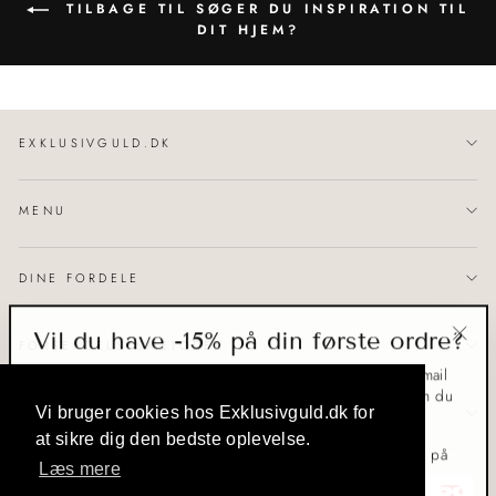
TILBAGE TIL SØGER DU INSPIRATION TIL
DIT HJEM?
EXKLUSIVGULD.DK
MENU
DINE FORDELE
Vil du have -15% på din første ordre?
FORSENDELSESMETODER
"Luk
Skriv dig op til vores kundeklub, ved blot at indtaste din e-mail
(Esc)
herunder. Herefter modtager du en rabatkode på -15%, som du
kan bruge på lige netop det smykke/ur du ønsker dig!
Vi bruger cookies hos Exklusivguld.dk for
KUNDEKLUB
at sikre dig den bedste oplevelse.
Rabatkoden gælder én gang pr. kunde, gælder kun til brug på
Læs mere
webshoppen, kan ikke kombineres med andre rabatter og
gælder ikke på OLE LYNGGAARD COPENHAGEN og Kay