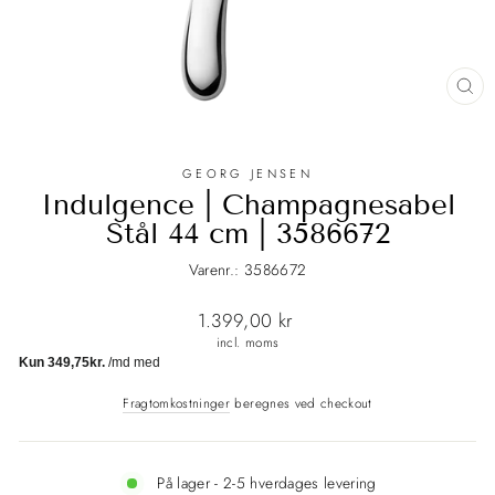
LU
(E
GEORG JENSEN
Indulgence | Champagnesabel
Stål 44 cm | 3586672
Varenr.: 3586672
Normalpris
1.399,00 kr
incl. moms
Fragtomkostninger
beregnes ved checkout
På lager - 2-5 hverdages levering