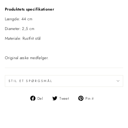
Produktets specifikationer
Længde: 44 cm
Diameter: 2,5 cm
Materiale: Rustfrit stål
Original æske medfølger.
STIL ET SPØRGSMÅL
Del
Del
Pin
Del
Tweet
Pin it
på
på
det
Facebook
Twitter
på
Pinterest