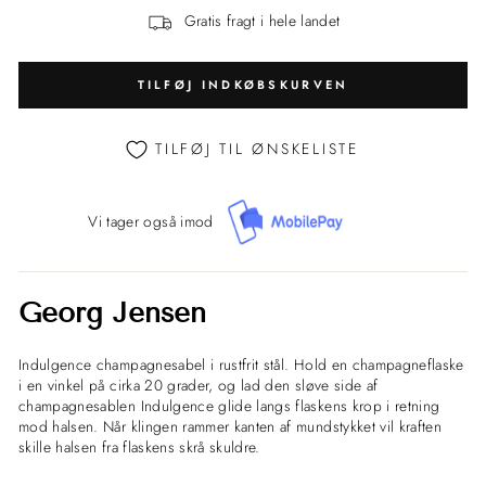
Gratis fragt i hele landet
TILFØJ INDKØBSKURVEN
TILFØJ TIL ØNSKELISTE
Vi tager også imod
Georg Jensen
Indulgence champagnesabel i rustfrit stål.
Hold en champagneflaske
i en vinkel på cirka 20 grader, og lad den sløve side af
champagnesablen Indulgence glide langs flaskens krop i retning
mod halsen. Når klingen rammer kanten af mundstykket vil kraften
skille halsen fra flaskens skrå skuldre.