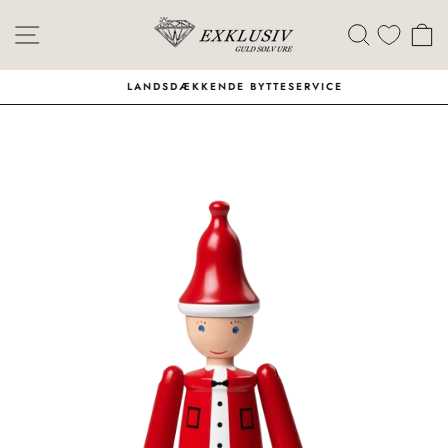
Skip
Menu
Søg
I
LANDSDÆKKENDE BYTTESERVICE