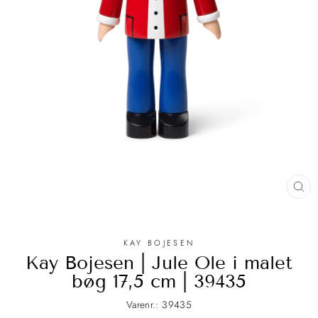
LU
(E
KAY BOJESEN
Kay Bojesen | Jule Ole i malet
bøg 17,5 cm | 39435
Varenr.: 39435