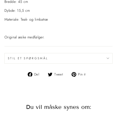
Bredde: 45 cm
Dybde: 15,5 cm
Materiale: Teak- og limbatræ
Original æske medfølger.
STIL ET SPØRGSMÅL
Del
Del
Pin
Del
Tweet
Pin it
på
på
det
Facebook
Twitter
på
Pinterest
Du vil måske synes om: