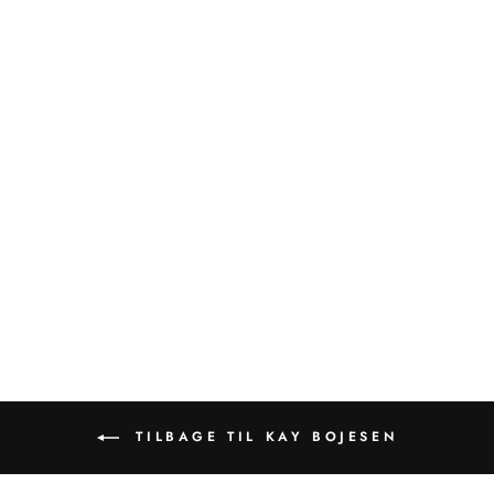
Kay Bojesen | Stor Abe i
teak- og limbatræ 47 cm |
39260
KAY BOJESEN
11.999,00 kr
TILBAGE TIL KAY BOJESEN