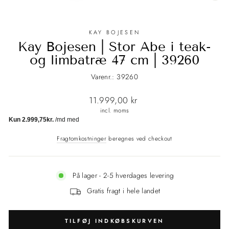
(E
KAY BOJESEN
Kay Bojesen | Stor Abe i teak-
og limbatræ 47 cm | 39260
Varenr.: 39260
Normalpris
11.999,00 kr
incl. moms
Fragtomkostninger
beregnes ved checkout
På lager - 2-5 hverdages levering
Gratis fragt i hele landet
TILFØJ INDKØBSKURVEN