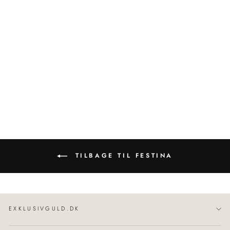
Titanium | Herreur Titanium
Grøn 43 mm | F20698/3
FESTINA
1.598,00 kr
TILBAGE TIL FESTINA
EXKLUSIVGULD.DK