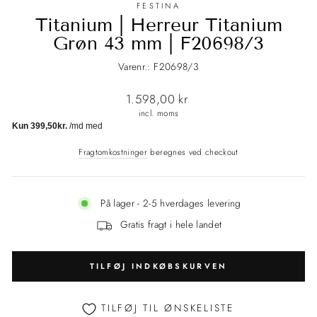
FESTINA
Titanium | Herreur Titanium
Grøn 43 mm | F20698/3
Varenr.: F20698/3
Normalpris
1.598,00 kr
incl. moms
Fragtomkostninger
beregnes ved checkout
På lager - 2-5 hverdages levering
Gratis fragt i hele landet
TILFØJ INDKØBSKURVEN
TILFØJ TIL ØNSKELISTE