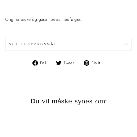
Original æske og garantibevis medfølger.
STIL ET SPØRGSMÅL
Del
Del
Pin
Del
Tweet
Pin it
på
på
det
Facebook
Twitter
på
Pinterest
Du vil måske synes om: