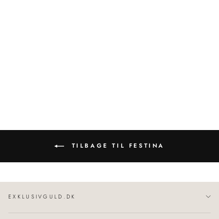
Chronograph | Herreur
Guld/sort 45 mm |
F20563/1
FESTINA
2.498,00 kr
TILBAGE TIL FESTINA
EXKLUSIVGULD.DK