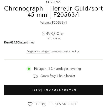
FESTINA
Chronograph | Herreur Guld/sort
45 mm | F20563/1
Varenr.: F20563/1
Normalpris
2.498,00 kr
incl. moms
Fragtomkostninger
beregnes ved checkout
På lager - 1-3 hverdages levering
Gratis fragt i hele landet
TILFØJ INDKØBSKURVEN
TILFØJ TIL ØNSKELISTE