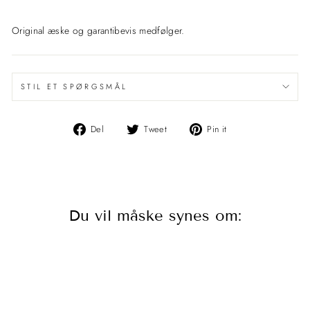
Original æske og garantibevis medfølger.
STIL ET SPØRGSMÅL
Del
Del
Pin
Del
Tweet
Pin it
på
på
det
Facebook
Twitter
på
Pinterest
Du vil måske synes om: