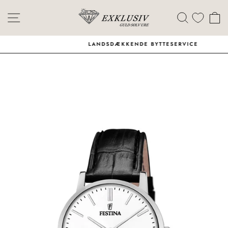
Skip
Menu
Søg
I
LANDSDÆKKENDE BYTTESERVICE