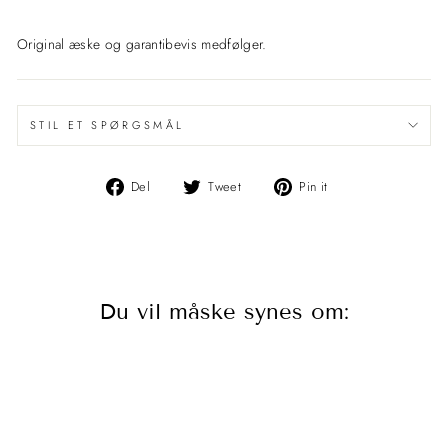
Original æske og garantibevis medfølger.
STIL ET SPØRGSMÅL
Del
Del
Pin
Del
Tweet
Pin it
på
på
det
Facebook
Twitter
på
Pinterest
Du vil måske synes om: