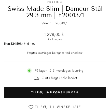
FESTINA
Swiss Made Slim | Dameur Stål
29,3 mm | F20013/1
Varenr.: F20013/1
Normalpris
1.298,00 kr
incl. moms
Fragtomkostninger
beregnes ved checkout
På lager - 2-5 hverdages levering
Gratis fragt i hele landet
TILFØJ INDKØBSKURVEN
TILFØJ TIL ØNSKELISTE