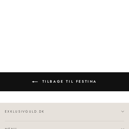
Swiss Made Slim | Dameur
Stål 29,3 mm | F20013/1
FESTINA
1.298,00 kr
TILBAGE TIL FESTINA
EXKLUSIVGULD.DK
MENU