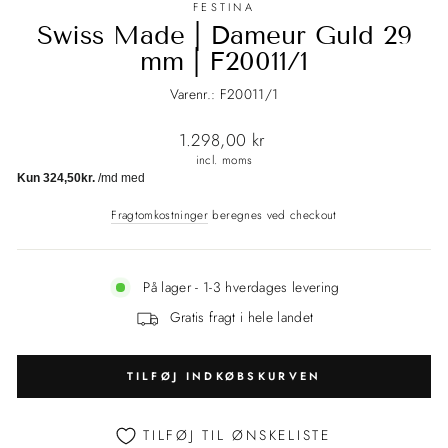
FESTINA
Swiss Made | Dameur Guld 29
mm | F20011/1
Varenr.: F20011/1
Normalpris
1.298,00 kr
incl. moms
Fragtomkostninger
beregnes ved checkout
På lager - 1-3 hverdages levering
Gratis fragt i hele landet
TILFØJ INDKØBSKURVEN
TILFØJ TIL ØNSKELISTE