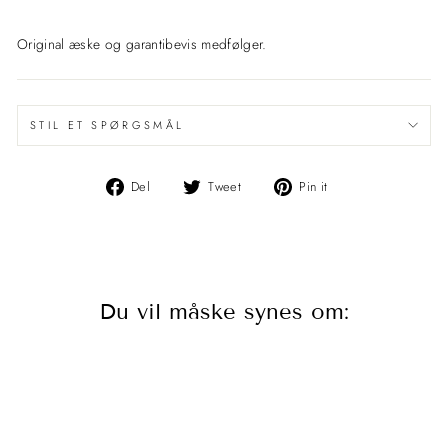
Original æske og garantibevis medfølger.
STIL ET SPØRGSMÅL
Del
Del
Pin
Del
Tweet
Pin it
på
på
det
Facebook
Twitter
på
Pinterest
Du vil måske synes om: