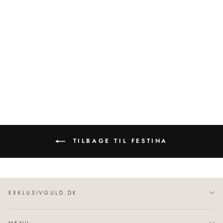
Swiss Made | Dameur Guld
29 mm | F20011/1
FESTINA
1.298,00 kr
TILBAGE TIL FESTINA
EXKLUSIVGULD.DK
MENU